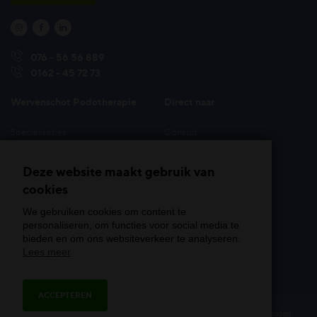



076 - 56 56 889
0162 - 45 72 73
Wervenschot Podotherapie
Direct naar
Specialisaties
Consult
Behandelmethoden &
Tarieven
hulpmiddelen
Deze website maakt gebruik van
Veelgestelde vragen
Aandoeningen
cookies
Locaties
Onze specialisten
Afspraak maken
We gebruiken cookies om content te
Over Wervenschot
personaliseren, om functies voor social media te
Contact
bieden en om ons websiteverkeer te analyseren.
Kernwaarden
Werken bij
Lees meer
Vergoedingenoverzicht
ACCEPTEREN
© Copyright 2026 Podotherapie Wervenschot - Alle rechten voorbehouden