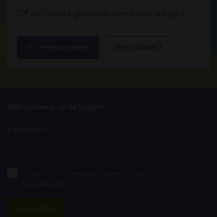
Of stel eerst gewoon even wat vragen.
AFSPRAAK MAKEN
DIRECT CONTACT
Wij houden u op de hoogte
E-mailadres
Ik ga akkoord met de
privacyverklaring
en
voorwaarden
VERZENDEN