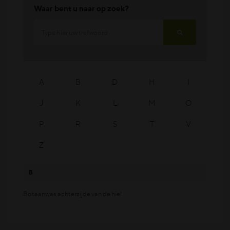
Waar bent u naar op zoek?
A
B
D
H
I
J
K
L
M
O
P
R
S
T
V
Z
B
Botaanwas achterzijde van de hiel