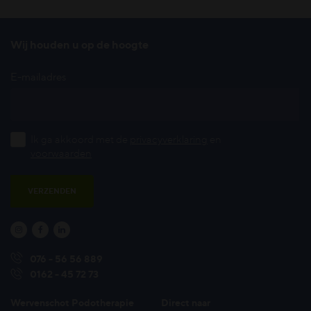
Wij houden u op de hoogte
E-mailadres
Ik ga akkoord met de
privacyverklaring
en
voorwaarden
VERZENDEN



076 - 56 56 889
0162 - 45 72 73
Wervenschot Podotherapie
Direct naar