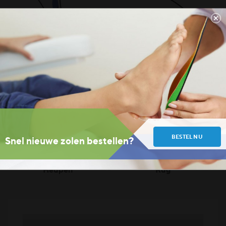
Voet en onderbeen
Knie
BESTEL NU
Snel nieuwe zolen bestellen?
Heupen
Rug