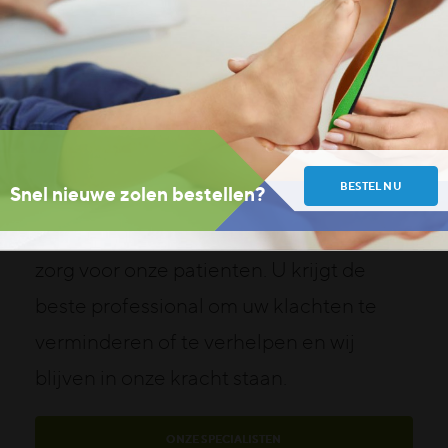
PROFESSIONEEL & DAADKRACHTIG
De beste specialisten samen met
aansluitende behandelingen
BESTEL NU
Snel nieuwe zolen bestellen?
Binnen ons team werken een flink aantal
gelijkgestemde collega’s samen aan de
zorg voor onze patienten. U krijgt de
beste professional om uw klachten te
verminderen of te verhelpen en wij
blijven in onze kracht staan.
ONZE SPECIALISTEN