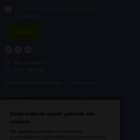
Ik ga akkoord met de
privacyverklaring
en
voorwaarden
VERZENDEN



076 - 56 56 889
0162 - 45 72 73
Wervenschot Podotherapie
Direct naar
Specialisaties
Consult
Behandelmethoden &
Tarieven
hulpmiddelen
Deze website maakt gebruik van
Veelgestelde vragen
Aandoeningen
cookies
Locaties
Onze specialisten
Afspraak maken
We gebruiken cookies om content te
Over Wervenschot
personaliseren, om functies voor social media te
Contact