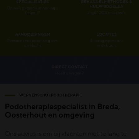
SPECIALISATIES
BEHANDELMETHODEN &
HULPMIDDELEN
Op welk gebied kunnen wij u
helpen?
altijd 100% maatwerk
AANDOENINGEN
LOCATIES
Overzicht en toelichting over
8 vestigingen bij u
uw klacht
in de buurt
DIRECT CONTACT
Heeft u vragen?
WERVENSCHOT PODOTHERAPIE
Podotherapiespecialist in Breda,
Oosterhout en omgeving
Ons advies is om bij klachten niet te lang te