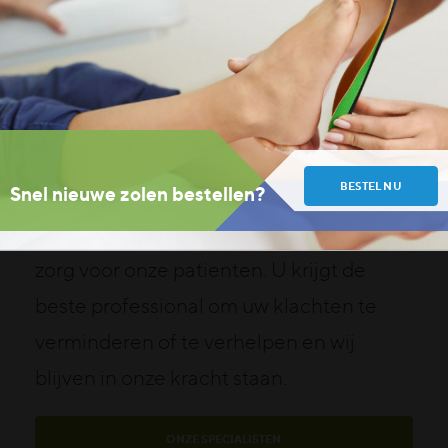
PROFESSIONEEL & DAADKRACHTIG
De beste specialisten samen met
aansluitende behandelingen
BESTEL NU
Snel nieuwe zolen bestellen?
Binnen ons team werken een flink aantal
gelijkgestemde collega’s samen aan de
zorg voor onze patienten. U krijgt de
beste professional om uw klachten te
verminderen of te verhelpen en wij
blijven in onze kracht staan.
ONZE SPECIALISTEN