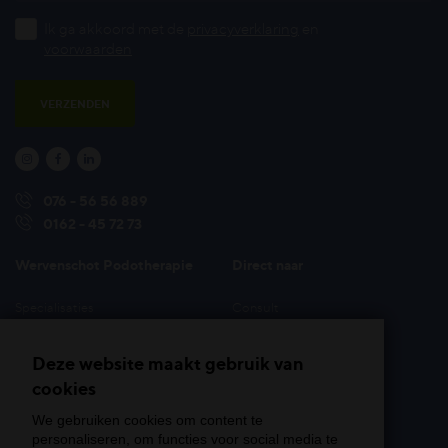
Ik ga akkoord met de
privacyverklaring
en
voorwaarden
VERZENDEN



076 - 56 56 889
0162 - 45 72 73
Wervenschot Podotherapie
Direct naar
Specialisaties
Consult
Behandelmethoden &
Tarieven
hulpmiddelen
Deze website maakt gebruik van
Veelgestelde vragen
Aandoeningen
cookies
Locaties
Onze specialisten
Afspraak maken
We gebruiken cookies om content te
Over Wervenschot
personaliseren, om functies voor social media te
Contact