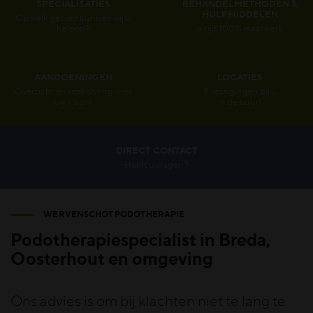
SPECIALISATIES
BEHANDELMETHODEN &
HULPMIDDELEN
Op welk gebied kunnen wij u
helpen?
altijd 100% maatwerk
AANDOENINGEN
LOCATIES
Overzicht en toelichting over
8 vestigingen bij u
uw klacht
in de buurt
DIRECT CONTACT
Heeft u vragen?
WERVENSCHOT PODOTHERAPIE
Podotherapiespecialist in Breda,
Oosterhout en omgeving
Ons advies is om bij klachten niet te lang te